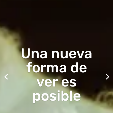
Una nueva
forma de
ver es
posible